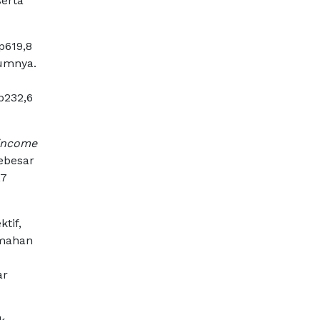
erta
p619,8
lumnya.
p232,6
 income
sebesar
,7
tif,
umahan
ar