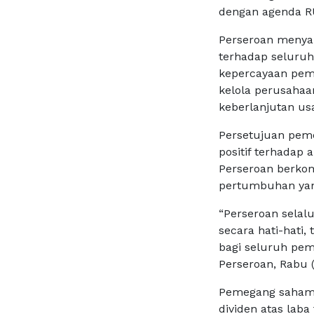
dengan agenda 
Perseroan menya
terhadap seluru
kepercayaan pem
kelola perusahaa
keberlanjutan us
Persetujuan pem
positif terhadap 
Perseroan berkom
pertumbuhan yan
“Perseroan selalu
secara hati-hati,
bagi seluruh pem
Perseroan, Rabu (
Pemegang saham 
dividen atas lab