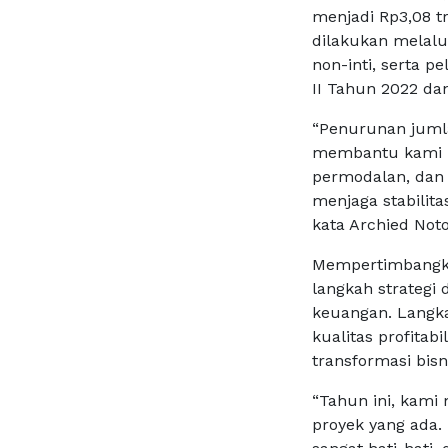
menjadi Rp3,08 tr
dilakukan melalui
non-inti, serta p
II Tahun 2022 dan
“Penurunan jumla
membantu kami m
permodalan, dan 
menjaga stabilit
kata Archied Not
Mempertimbangka
langkah strategi
keuangan. Langka
kualitas profitab
transformasi bisn
“Tahun ini, kami
proyek yang ada.