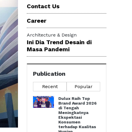
Contact Us
Career
Architecture & Design
Ini Dia Trend Desain di
Masa Pandemi
Publication
Recent
Popular
Dulux Raih Top
Brand Award 2026
di Tengah
Meningkatnya
Ekspektasi
Konsumen
terhadap Kualitas
Hunian