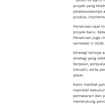
“Tahun ini kami 
proyek yang tela
pelaksanaannya a
produk, momentum
Perseroan saat i
proyek baru. Sel
Perseroan juga 
semester II 2026.
Strategi lainnya
strategi yang leb
berjalan, penjua
industri, serta
pasar.
Kami melihat pe
memiliki kebutuha
pemasaran dan pe
mendukung pencap