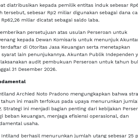
at diatribusikan kepada pemilik entitas induk sebesar Rp
ah tersebut, sebesar Rp2 miliar digunakan sebagai dana c
 Rp62,26 miliar dicatat sebagai saldo laba.
mberikan persetujuan atas usulan Perseroan untuk
nang kepada Dewan Komisaris untuk menunjuk Akuntan
terdaftar di Otoritas Jasa Keuangan serta menetapkan
 syarat lain penunjukannya. Akuntan Publik Independen 
elaksanakan audit pembukuan Perseroan untuk tahun bu
nggal 31 Desember 2026.
ndamental
ntiland Archied Noto Pradono mengungkapkan bahwa stra
 tahun ini masih terfokus pada upaya menurunkan jumla
.
Strategi ini menjadi bagian penting dari kebijakan Perse
 beban keuangan, menjaga efisiensi operasional, dan
damental usaha.
 Intiland berhasil menurunkan jumlah utang sebesar 25 