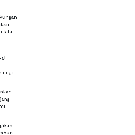
ukungan
nkan
 tata
al
rategi
ankan
njang
mi
gikan
 tahun