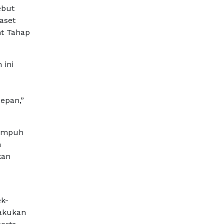
ebut
aset
nt Tahap
 ini
epan,”
nempuh
n
kan
ek-
lakukan