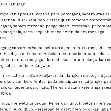
RUPS Tahunan.
mpaikan apresiasi kepada para pemegang saham atas d
h agenda RUPS Tahunan. Persetujuan tersebut mencermi
egang saham terhadap pengelolaan Perseroan, penerapan
n yang baik, serta langkah manajemen dalam menjaga
aha.
egang saham terhadap seluruh agenda RUPS menjadi siny
arah kebijakan Perseroan. Selain memperkuat tata kelola,
itmen untuk menjaga akuntabilitas serta melanjutkan st
g sehat dan berkelanjutan.
 memastikan setiap kebijakan dan langkah strategis dijal
 terukur, dan berorientasi pada penciptaan nilai jangka pa
angku kepentingan,” kata Theresia dalam keterangan res
10/6).
juga menyetujui usulan Perseroan untuk belum memba
a tahun buku 2025. Perseroan tercatat membukukan laba