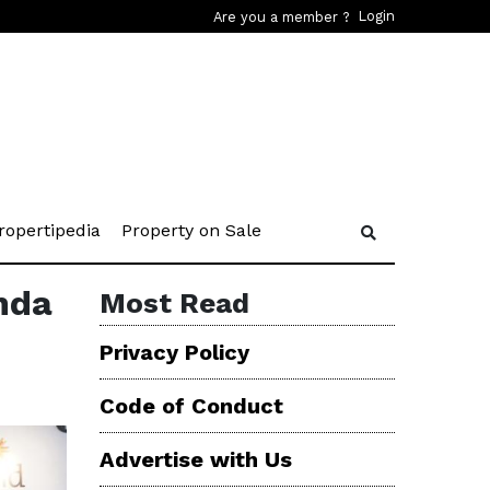
Login
Are you a member ?
rent)
(current)
(current)
ropertipedia
Property on Sale
nda
Most Read
Privacy Policy
Code of Conduct
Advertise with Us