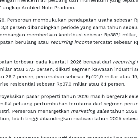
, dengan mencermati peluang dan momentum yang tepat s
," ungkap Archied Noto Pradono.
026, Perseroan membukukan pendapatan usaha sebesar R
n 3,3 persen dibandingkan periode yang sama tahun sebe
mbangan memberikan kontribusi sebesar Rp387,1 miliar,
patan berulang atau
recurring income
tercatat sebesar R
atan terbesar pada kuartal I 2026 berasal dari
recurring
iliar atau 37,5 persen, diikuti segmen kawasan industri 
au 36,7 persen, perumahan sebesar Rp121,9 miliar atau 19
ise residential sebesar Rp37,9 miliar atau 6,1 persen.
yeksikan pasar properti tahun 2026 masih bergerak selek
iliki peluang pertumbuhan terutama dari segmen per
ustri. Perseroan menargetkan
marketing sales
tahun 2026
iliun, lebih tinggi dibandingkan realisasi tahun 2025 sebes