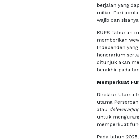
berjalan yang dap
miliar. Dari juml
wajib dan sisanya
RUPS Tahunan me
memberikan wewe
Independen yang 
honorarium serta
ditunjuk akan m
berakhir pada ta
Memperkuat Fu
Direktur Utama I
utama Perseroan
atau
deleveraging
untuk mengurangi
memperkuat fun
Pada tahun 2025,