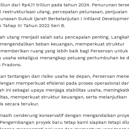
iliun dari Rp4,11 triliun pada tahun 2024. Penurunan ters
 restrukturisasi utang, percepatan pelunasan, penjualan 
elunasan Sukuk Ijarah Berkelanjutan I Intiland Developme
 Tahap III Tahun 2022 Seri B.
h utang menjadi salah satu pencapaian penting. Langkah
engendalikan beban keuangan, memperkuat struktur
memberikan ruang yang lebih baik bagi Perseroan untuk
as usaha sekaligus menangkap peluang pertumbuhan ke d
o Pradono.
n tantangan dan risiko usaha ke depan, Perseroan me
 dengan memperkuat efisiensi pada proses operasional da
h ini sebagai upaya menjaga stabilitas usaha, meningkat
ilitas, memperkuat struktur keuangan, serta melanjutkan
is secara terukur.
 masih cenderung konservatif dengan mengandalkan proy
 Pengembangan proyek baru tetap kami siapkan tetapi di