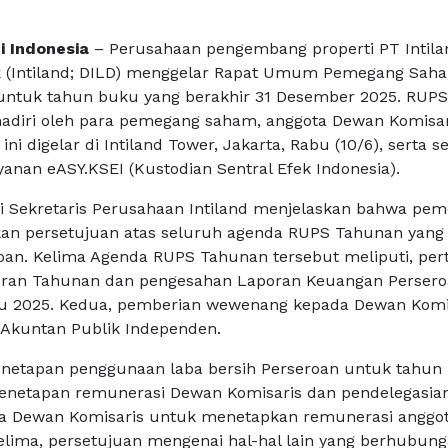
i Indonesia
– Perusahaan pengembang properti PT Intila
 (Intiland; DILD) menggelar Rapat Umum Pemegang Sah
untuk tahun buku yang berakhir 31 Desember 2025. RUPS
adiri oleh para pemegang saham, anggota Dewan Komisar
ini digelar di Intiland Tower, Jakarta, Rabu (10/6), serta s
yanan eASY.KSEI (Kustodian Sentral Efek Indonesia).
i Sekretaris Perusahaan Intiland menjelaskan bahwa pe
n persetujuan atas seluruh agenda RUPS Tahunan yang
oan. Kelima Agenda RUPS Tahunan tersebut meliputi, pe
oran Tahunan dan pengesahan Laporan Keuangan Perser
u 2025. Kedua, pemberian wewenang kepada Dewan Komi
Akuntan Publik Independen.
enetapan penggunaan laba bersih Perseroan untuk tahun
penetapan remunerasi Dewan Komisaris dan pendelegasia
 Dewan Komisaris untuk menetapkan remunerasi anggo
kelima, persetujuan mengenai hal-hal lain yang berhubun