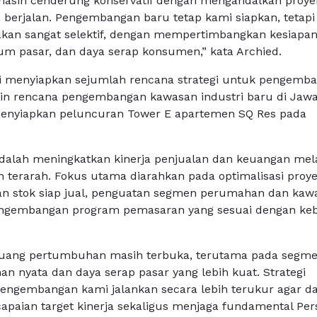
masih cenderung konservatif dengan mengandalkan proye
h berjalan. Pengembangan baru tetap kami siapkan, tetapi
kan sangat selektif, dengan mempertimbangkan kesiapa
 pasar, dan daya serap konsumen,” kata Archied.
ni menyiapkan sejumlah rencana strategi untuk pengemb
ain rencana pengembangan kawasan industri baru di Jaw
menyiapkan peluncuran Tower E apartemen SQ Res pada
 adalah meningkatkan kinerja penjualan dan keuangan mel
ih terarah. Fokus utama diarahkan pada optimalisasi proy
lan stok siap jual, penguatan segmen perumahan dan kaw
 pengembangan program pemasaran yang sesuai dengan ke
luang pertumbuhan masih terbuka, terutama pada segme
n nyata dan daya serap pasar yang lebih kuat. Strategi
ngembangan kami jalankan secara lebih terukur agar d
aian target kinerja sekaligus menjaga fundamental Per