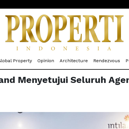
rrent)
(current)
(current)
(current)
(cur
lobal Property
Opinion
Architecture
Rendezvous
P
and Menyetujui Seluruh Age