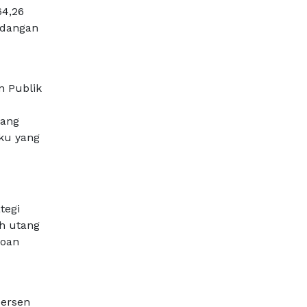
64,26
adangan
 Publik
yang
ku yang
tegi
h utang
roan
persen