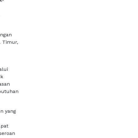
k-
n
angan
a Timur,
alui
ek
asan
butuhan
n yang
apat
seroan