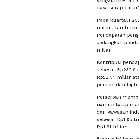
sangat hati-hati
daya serap pasar
Pada kuartal I 2
miliar atau turu
Pendapatan penge
sedangkan penda
miliar.
Kontribusi pendap
sebesar Rp232,6 m
Rp227,4 miliar at
persen, dan high-r
Perseroan mempro
namun tetap mem
dan kawasan ind
sebesar Rp1,95 tr
Rp1,61 triliun.