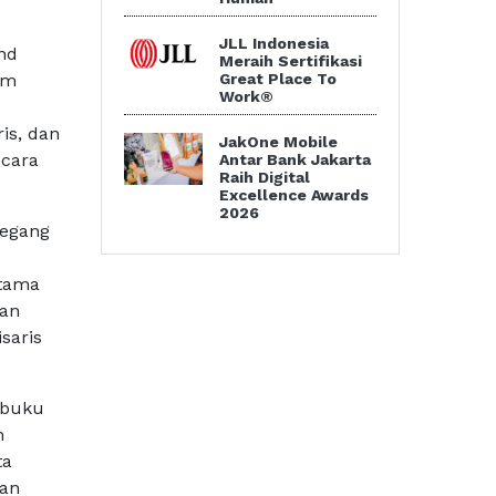
JLL Indonesia
nd
Meraih Sertifikasi
Great Place To
am
Work®
is, dan
JakOne Mobile
ecara
Antar Bank Jakarta
Raih Digital
Excellence Awards
2026
megang
rtama
oan
saris
 buku
n
ta
gan